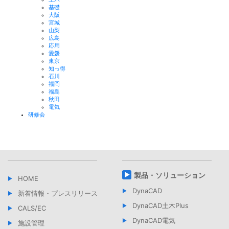
基礎
大阪
宮城
山梨
広島
応用
愛媛
東京
知っ得
石川
福岡
福島
秋田
電気
研修会
製品・ソリューション
HOME
DynaCAD
新着情報・プレスリリース
DynaCAD土木Plus
CALS/EC
DynaCAD電気
施設管理