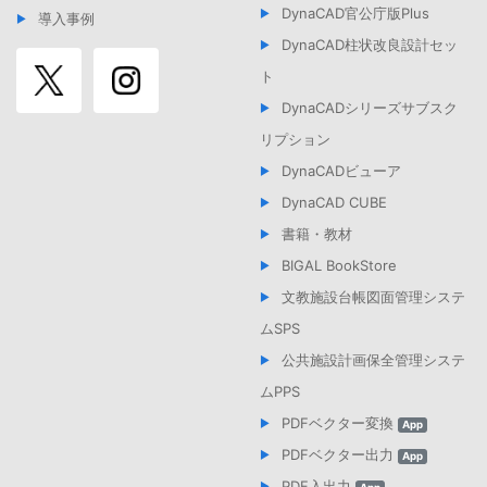
DynaCAD官公庁版Plus
導入事例
DynaCAD柱状改良設計セッ
ト
DynaCADシリーズサブスク
リプション
DynaCADビューア
DynaCAD CUBE
書籍・教材
BIGAL BookStore
文教施設台帳図面管理システ
ムSPS
公共施設計画保全管理システ
ムPPS
PDFベクター変換
App
PDFベクター出力
App
PDF入出力