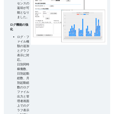
センスの
返却が可
能となり
ました。
ログ機能の強
化
ログ・フ
ァイル種
類の追加
とグラフ
表示に対
応。
日別同時
稼働数、
日別起動
総数、月
別起動総
数のログ
ファイル
出力と管
理者画面
上でのグ
ラフ表示