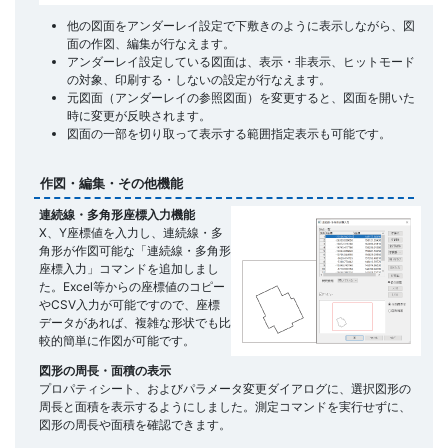
他の図面をアンダーレイ設定で下敷きのように表示しながら、図
面の作図、編集が行なえます。
アンダーレイ設定している図面は、表示・非表示、ヒットモード
の対象、印刷する・しないの設定が行なえます。
元図面（アンダーレイの参照図面）を変更すると、図面を開いた
時に変更が反映されます。
図面の一部を切り取って表示する範囲指定表示も可能です。
作図・編集・その他機能
連続線・多角形座標入力機能
X、Y座標値を入力し、連続線・多
角形が作図可能な「連続線・多角形
座標入力」コマンドを追加しまし
た。Excel等からの座標値のコピー
やCSV入力が可能ですので、座標
データがあれば、複雑な形状でも比
較的簡単に作図が可能です。
図形の周長・面積の表示
プロパティシート、およびパラメータ変更ダイアログに、選択図形の
周長と面積を表示するようにしました。測定コマンドを実行せずに、
図形の周長や面積を確認できます。