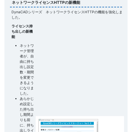
ネットワークライセンスHTTPの新機能
DynaCADシリーズ ネットワークライセンスHTTPの機能を強化しま
した。
ライセンス持
ち出しの新機
能
ネットワ
ーク管理
者が、自
由に持ち
出し設定
数・期間
を変更で
きるよう
になりま
した。
あらかじ
め設定し
た持ち出
し期間よ
りも前
に、持ち
出しライ