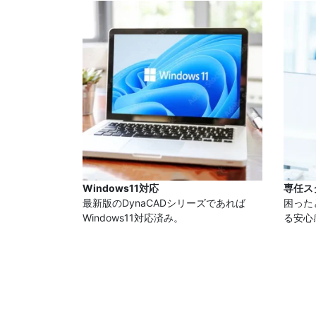
Windows11
対応
専任ス
最新版のDynaCADシリーズであれば
困った
Windows11対応済み。
る安心