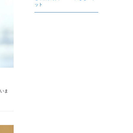
ット
いま