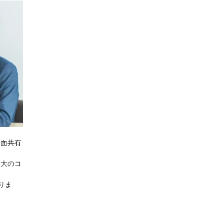
画面共有
最大のコ
りま