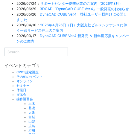
2026/07/24：
サポートセンター夏季休業のご案内（2026年8月）
2026/06/29：
3DCAD「DynaCAD CUBE Ver.4」一般発売のお知らせ
2026/05/26：
DynaCAD CUBE Ver.4 弊社ユーザー様向けに公開し
ました
2026/04/10：
2026年4月26日（日）大阪支社ビルメンテナンスに伴
う一部サービス停止のご案内
2026/03/17：
DynaCAD CUBE Ver.4 新発売 ＆ 新年度応援キャンペー
ンのご案内
イベントカテゴリ
CPDS認定講座
その他のイベント
オンライン
セミナー
休業日
展示会
操作講習会
土木
基礎
大阪
宮城
山梨
広島
応用