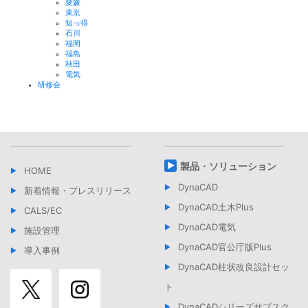
愛媛
東京
知っ得
石川
福岡
福島
秋田
電気
研修会
製品・ソリューション
HOME
DynaCAD
新着情報・プレスリリース
DynaCAD土木Plus
CALS/EC
DynaCAD電気
施設管理
DynaCAD官公庁版Plus
導入事例
DynaCAD柱状改良設計セッ
ト
DynaCADシリーズサブスク