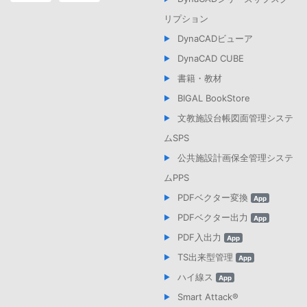
リプション
DynaCADビューア
DynaCAD CUBE
書籍・教材
BIGAL BookStore
文教施設台帳図面管理システ
ムSPS
公共施設計画保全管理システ
ムPPS
PDFベクター変換
App
PDFベクター出力
App
PDF入出力
App
TS出来型管理
App
ハイ線ス
App
Smart Attack®︎