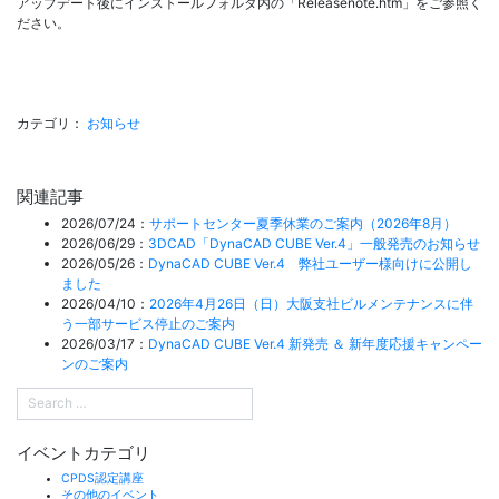
アップデート後にインストールフォルダ内の「Releasenote.htm」をご参照く
ださい。
カテゴリ：
お知らせ
関連記事
2026/07/24：
サポートセンター夏季休業のご案内（2026年8月）
2026/06/29：
3DCAD「DynaCAD CUBE Ver.4」一般発売のお知らせ
2026/05/26：
DynaCAD CUBE Ver.4 弊社ユーザー様向けに公開し
ました
2026/04/10：
2026年4月26日（日）大阪支社ビルメンテナンスに伴
う一部サービス停止のご案内
2026/03/17：
DynaCAD CUBE Ver.4 新発売 ＆ 新年度応援キャンペー
ンのご案内
イベントカテゴリ
CPDS認定講座
その他のイベント