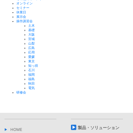
オンライン
セミナー
休業日
展示会
操作講習会
土木
基礎
大阪
宮城
山梨
広島
応用
愛媛
東京
知っ得
石川
福岡
福島
秋田
電気
研修会
製品・ソリューション
HOME