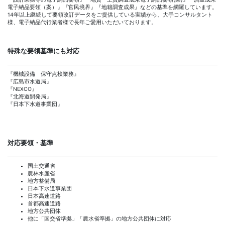
電子納品要領（案）』『官民境界』『地籍調査成果』などの基準を網羅しています。
14年以上継続して要領改訂データをご提供している実績から、大手コンサルタント
様、電子納品代行業者様で長年ご愛用いただいております。
特殊な要領基準にも対応
『機械設備 保守点検業務』
『広島市水道局』
『NEXCO』
『北海道開発局』
『日本下水道事業団』
対応要領・基準
国土交通省
農林水産省
地方整備局
日本下水道事業団
日本高速道路
首都高速道路
地方公共団体
他に「国交省準拠」「農水省準拠」の地方公共団体に対応