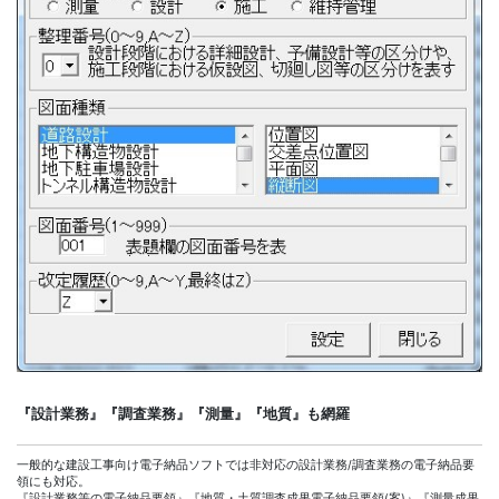
『設計業務』『調査業務』『測量』『地質』も網羅
一般的な建設工事向け電子納品ソフトでは非対応の設計業務/調査業務の電子納品要
領にも対応。
『設計業務等の電子納品要領』『地質・土質調査成果電子納品要領(案)』『測量成果