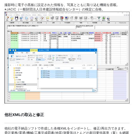
撮影時に電子小黒板に設定された情報を、写真とともに取り込む機能を搭載。
※JACIC（一般財団法人日本建設情報総合センター）の検定に合格。
他社XMLの取込と修正
他社の電子納品ソフトで作成した各種XMLをインポートし、修正/再出力できます。
委託業務/電通/機械/工事完成図書/地質/測量等ほとんどの新旧要領基準（案）を網羅