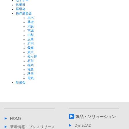
セミナー
休業日
展示会
操作講習会
土木
基礎
大阪
宮城
山梨
広島
応用
愛媛
東京
知っ得
石川
福岡
福島
秋田
電気
研修会
製品・ソリューション
HOME
DynaCAD
新着情報・プレスリリース