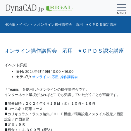
MENU
HOME
>
イベント
>
オンライン操作講習会 応用 ※ＣＰＤＳ認定講座
オンライン操作講習会 応用 ※ＣＰＤＳ認定講座
イベント詳細
日付:
2024年6月19日 10:00
–
16:00
カテゴリ:
オンライン
,
応用
,
操作講習会
「Teams」を使用したオンラインの操作講習会です。
インターネット環境があればどこでも受講していただくことが可能です。
■開催日時：２０２４年６月１９日（水）１０時～１６時
■コース名：応用コース
■カリキュラム：ラスタ編集／ＯＬＥ機能／環境設定／スタイル設定／図面
設定／作図演習
■定員：９名
■料金：１４,３００円（税込）