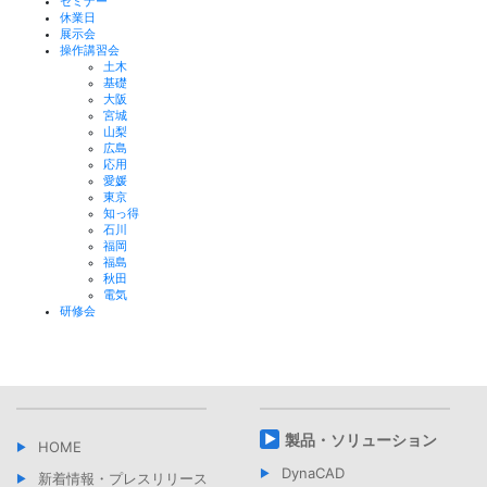
セミナー
休業日
展示会
操作講習会
土木
基礎
大阪
宮城
山梨
広島
応用
愛媛
東京
知っ得
石川
福岡
福島
秋田
電気
研修会
製品・ソリューション
HOME
DynaCAD
新着情報・プレスリリース