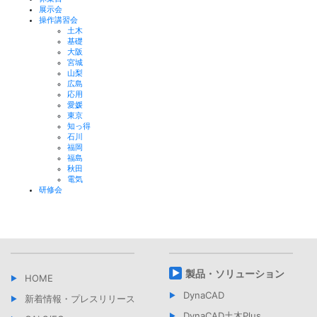
展示会
操作講習会
土木
基礎
大阪
宮城
山梨
広島
応用
愛媛
東京
知っ得
石川
福岡
福島
秋田
電気
研修会
製品・ソリューション
HOME
DynaCAD
新着情報・プレスリリース
DynaCAD土木Plus