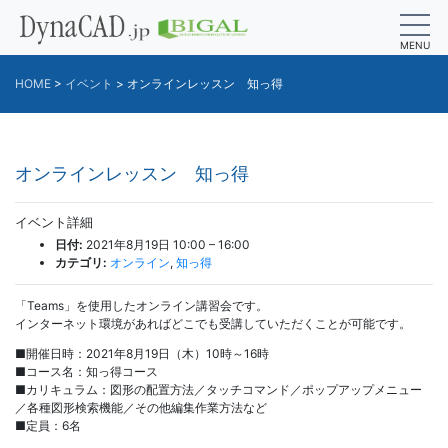
MENU
HOME
>
イベント
>
オンラインレッスン 知っ得
オンラインレッスン 知っ得
イベント詳細
日付:
2021年8月19日 10:00
–
16:00
カテゴリ:
オンライン
,
知っ得
「Teams」を使用したオンライン講習会です。
インターネット環境があればどこでも受講していただくことが可能です。
■開催日時：2021年8月19日（木）10時～16時
■コース名：知っ得コース
■カリキュラム：図形の配置方法／タッチコマンド／ポップアップメニュー
／各種図形検索機能／その他編集作業方法など
■定員：6名