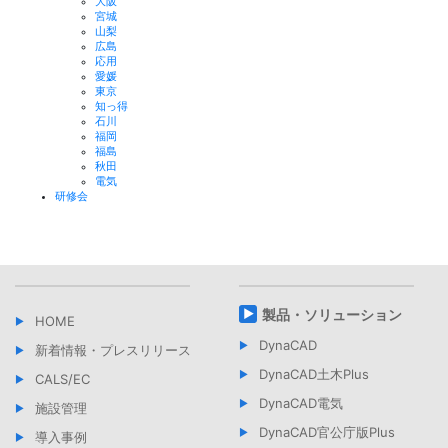
大阪
宮城
山梨
広島
応用
愛媛
東京
知っ得
石川
福岡
福島
秋田
電気
研修会
製品・ソリューション
HOME
DynaCAD
新着情報・プレスリリース
DynaCAD土木Plus
CALS/EC
DynaCAD電気
施設管理
DynaCAD官公庁版Plus
導入事例