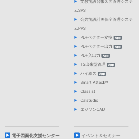
文教施設台帳図面管理システ
につき複数台とします。ただし、同時に起動できる台数はご
ワールドビジネスガーデン マリブウエスト24F
契約のライセンス数までです。
ムSPS
なお、当社の役員・社員、及び取引先の方の情報については、当社
お客様は、第7条に定める利用許諾期間中は、追加料金を支
公共施設計画保全管理システ
の完全親会社であるMITホールディングス株式会社に取扱業務の一部
払うことなく、常に本製品の最新バージョンを利用すること
又は全部を委託します（委託業務には特定個人情報の取扱いを含み
ができます。
ムPPS
ます）
また、お客様は、本製品の最新バージョン又はアップデート
PDFベクター変換
App
■個人情報保護管理者
プログラムが配信された場合、すみやかにこれらを導入する
ものとします。
PDFベクター出力
営業部 担当部長 TEL 03-6809-4804
App
なお、本製品の最新バージョンやアップデートプログラムの
■個人情報の利用目的
PDF入出力
入手方法、時期は、弊社が定めるものとします。
App
法令に基づくものの他、次の範囲で利用します。
TS出来型管理
第４条 利用できるサービス・サポート
App
【ご本人より直接書面（WEBサイト、メール、FAX、
お客様は、利用契約期間中、以下のサービスを利用することができ
ハイ線ス
App
郵送など）により個人情報を取得する場合】
ます。
Smart Attack®︎
当社商品・サービスをご利用いただくお客様の情報＊
インターネット経由での本製品の利用。
お申し込みいただいた商品・資料・体験版等の送付、代金の
Classist
請求・回収等の事務のため
フリーダイアル、e-mail、FAX での問い合わせ。
Calstudio
ユーザー登録いただいた商品・サービスのご利用に関する連
e-mail による最新情報の入手。
絡のため（バージョンアップ等のご案内など）
エジソンCAD
ご希望される場合に限り、キャンペーン、セミナー、最新情
弊社ホームページ上の登録者専用サービス。
報、新しいサービスなどについてご案内のため
第５条．サブスクリプションにおけるライセンスの有効化
商品・サービスへのお問い合わせ・ご意見・ご要望などにつ
いての対応のため
本製品のご利用にあたっては、ライセンスの有効化手続きが
電子図面化支援センター
イベント＆セミナー
必要です。
商品・サービスの講習・体験会に参加いただく方の情報＊