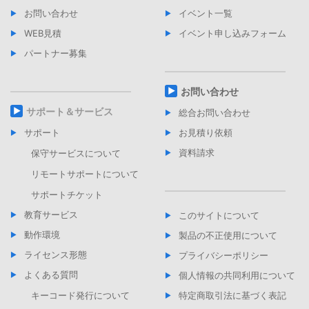
弊社は、お申込みから5 営業日以内にライセンス有効化手続
講習・体験会管理のため
お問い合わせ
イベント一覧
きの完了と、サービスを利用するにあたっての必要なID、パ
スワード、シリアル番号を、e-mail でお客様に通知します。
ドローンパイロット育成教育に参加いただいく方の情報＊
WEB見積
イベント申し込みフォーム
ドローンパイロット講習・資格認定の管理のため
サブスクリプションの利用契約期間中、弊社サーバーにおい
パートナー募集
て、本製品がインストールされたお客様のコンピュータから
当社商品・サービス以外についてお問合せいただいた方の情
コンピュータの識別情報（個人を識別可能な情報は含まれま
報＊
せん）を自動的に受信し、コンピュータの認証を行います。
お問合せへの対応のため
お問い合わせ
お客様のコンピュータが、インターネットに接続されない状
サポート＆サービス
個人情報に関する問合せ・苦情相談・開示等の請求をされた
総合お問い合わせ
態が所定の時間継続した場合、本製品は自動的にセッション
方の情報＊
を切断します。
サポート
お見積り依頼
お問合せ・苦情相談・開示等の請求への対応のため
第６条．ID／パスワード等について
資料請求
保守サービスについて
取引先の方の情報＊
弊社は、本製品の提供にあたりID/パスワードが入力された場
連絡、商談、情報交換、技術者管理、契約の履行のため
リモートサポートについて
合は、お客様自身が入力されたものとみなし、不正利用によ
りお客様に損害が生じた場合であっても、一切の責任を負い
当社に来訪された方の情報＊
サポートチケット
ません。
入退出管理のため
教育サービス
このサイトについて
弊社は、誤ったID／パスワードが一定回数以上入力された場
採用応募者の情報＊
合は、お客様による本サービスの利用を一時停止する措置を
動作環境
応募受付、書類選考、面接、合否連絡のため
製品の不正使用について
講じる場合があります。
ライセンス形態
プライバシーポリシー
当社従業者の情報＊
第７条 利用許諾期間等
雇用、人事、福利厚生、安全管理に関する事務のため
よくある質問
個人情報の共同利用について
本規約に基づき本製品を利用することができる期間は、次の通りと
当社WEBサイト、社内報等への掲載のため
します。
取引先への情報提供のため
キーコード発行について
特定商取引法に基づく表記