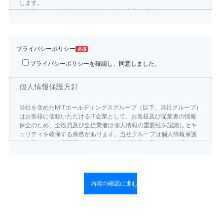
します。
本製品のうち、月単位、年単位で契約・利用を継続するものを
「DynaCAD シリーズ/DynaCAD CUBE サブスクリプション」（以
下「サブスクリプション」）といいます。
第１条 総 則
プライバシーポリシー
必須
目的
プライバシーポリシーを確認し、同意しました。
本規約は、お客様が本製品をご利用いただくに際して、ご利
用条件等を定めたものです。
個人情報保護方針
本規約の改定
弊社は、お客様の承諾無しに本規約の内容を改定することが
できるものとします。その場合、改定後の規約を弊社のウェ
当社を含めたMITホールディングスグループ（以下、当社グループ）
ブサイトに掲載するか、または、適宜お客様に告知するもの
はお客様に信頼いただけるIT企業として、お客様及び従業者の情報
とします。
保全のため、全役員及び全従業者は個人情報の重要性を認識しセキ
ュリティを確保する責務があります。当社グループは個人情報保護
決済方法に関する定め
の欠落によるお客様及び当社グループへの被害を防ぐために以下の
サブスクリプションの代金支払い条件等の利用手続きは、別
方針を立て、個人情報保護マネジメントを構築し適正に運用しま
表に定めるものとします。
す。
第２条 定 義
個人情報はあらかじめ利用目的を本人に明示し同意を得た範
本製品
囲内で利用します。
本製品に含まれるコンピュータプログラム、その他のデジタ
ルコンテンツ及び弊社が別途提供することのあるアップデー
委託または提供を受けて利用する個人情報は、あらかじめ公
トプログラムや追加のデジタルコンテンツをいいます。
表した利用目的の範囲内で利用します。